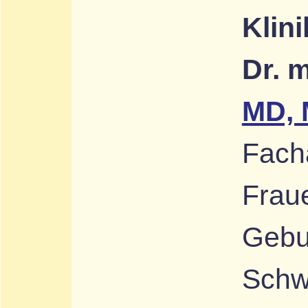
Klini
Dr. 
MD,
Facha
Frau
Gebur
Schw