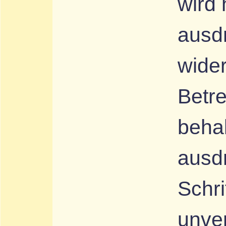
wird 
ausd
wide
Betre
behal
ausdr
Schri
unve