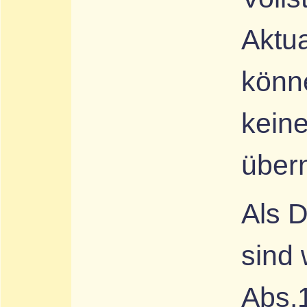
Aktua
könn
kein
über
Als D
sind
Abs.