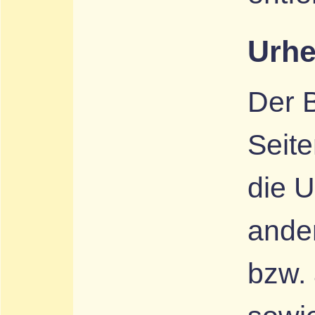
Urhe
Der B
Seite
die 
ande
bzw. 