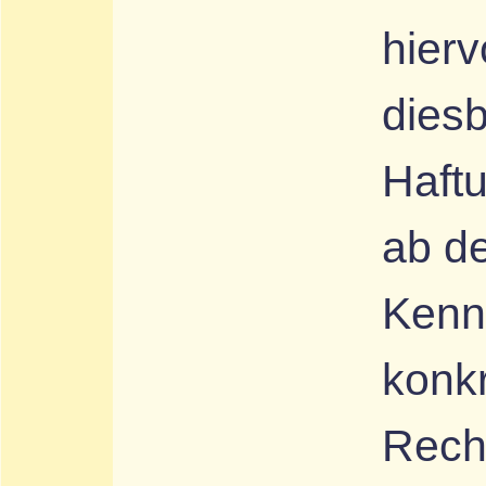
hierv
dies
Haftu
ab d
Kennt
konk
Rech