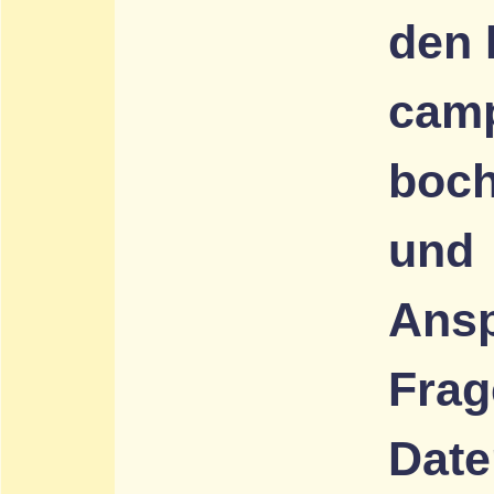
den 
camp
boc
und
Ansp
Fra
Date