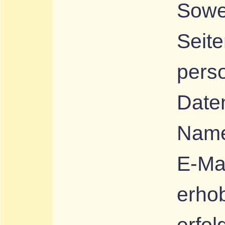
Sowe
Seit
pers
Daten
Name,
E-Ma
erho
erfol