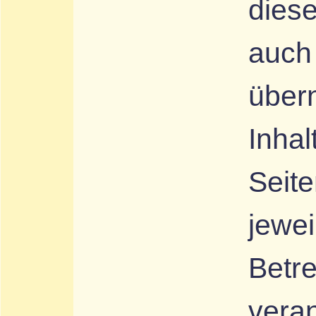
diese
auch
über
Inhal
Seite
jewei
Betre
veran