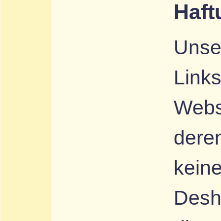
Haft
Unse
Links
Webse
deren
keine
Desha