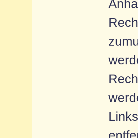
Anhal
Recht
zumu
werd
Rech
werde
Link
entfe