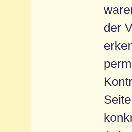
ware
der V
erke
perma
Kontr
Seite
konk