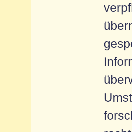
verpf
überm
gesp
Infor
über
Umst
forsc