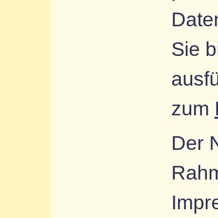
Date
Sie b
ausfü
zum
Der 
Rahm
Impr