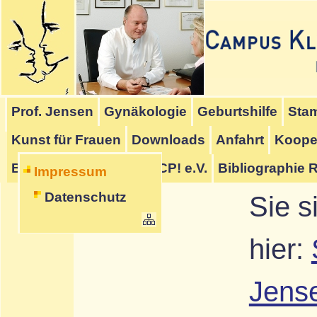
Hauptmenü
Untermenü
Schriftmenü
Inhalt
Seitenanfang
Startmenü
[
]
[
]
[
]
Prof. Jensen
Gynäkologie
Geburtshilfe
Stam
[
]
Kunst für Frauen
Downloads
Anfahrt
Koope
BrainRepair UG
Stop-CP! e.V.
Bibliographie 
Impressum
Datenschutz
Sie s
hier:
Jens