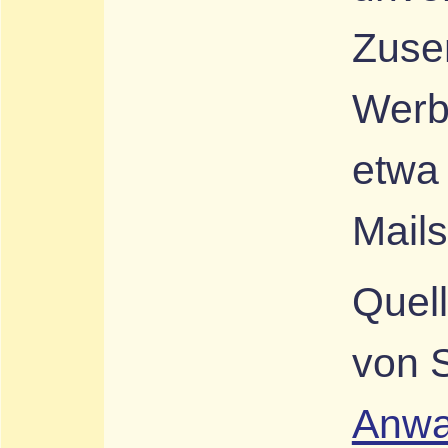
Zuse
Werb
etwa
Mails
Quel
von S
Anwal