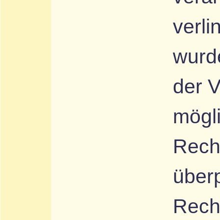
verli
wurd
der V
mögl
Rech
überp
Recht