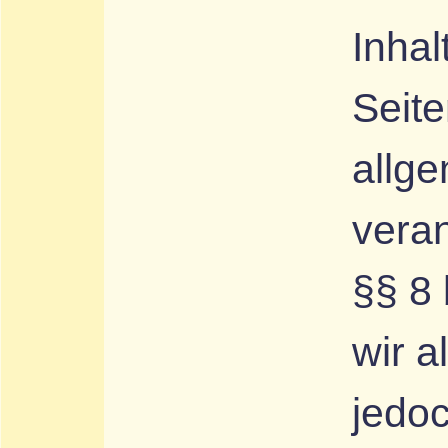
Inhal
Seit
allg
veran
§§ 8
wir a
jedoc