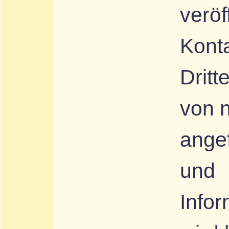
veröf
Kont
Drit
von n
ange
und
Infor