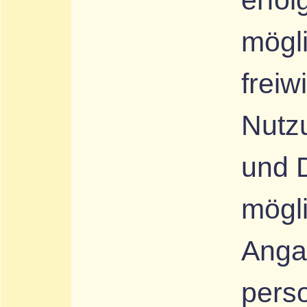
mögli
freiw
Nutz
und D
mögli
Anga
pers