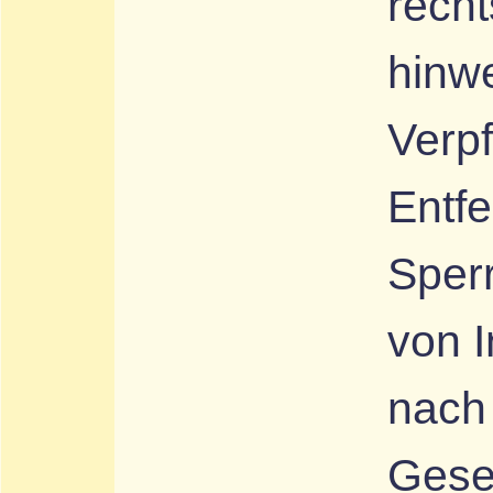
recht
hinw
Verpf
Entf
Sper
von 
nach
Gese