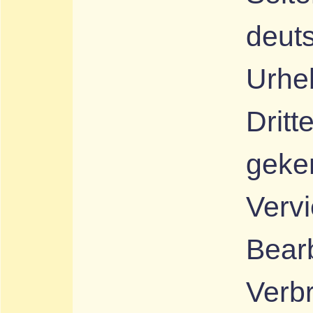
deut
Urheb
Dritt
geke
Vervi
Bear
Verbr