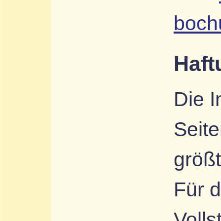
boch
Haft
Die I
Seit
größt
Für d
Volls