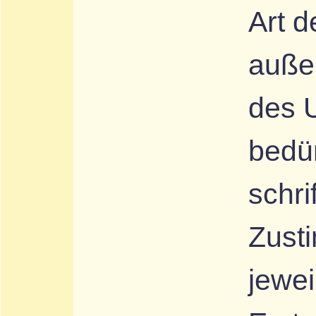
Art d
auße
des 
bedü
schri
Zust
jewei