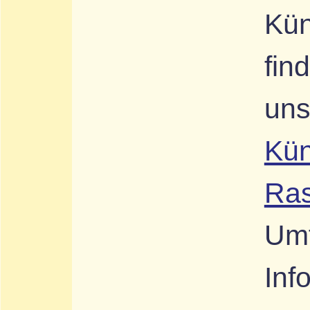
Kün
fin
uns
Kün
Ra
Umf
Inf