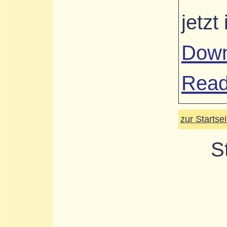
jetzt 
Down
Rea
zur Startsei
S