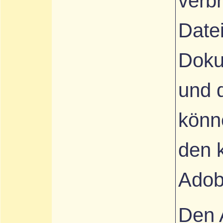
verb
Date
Doku
und 
könn
den 
Adob
Den 