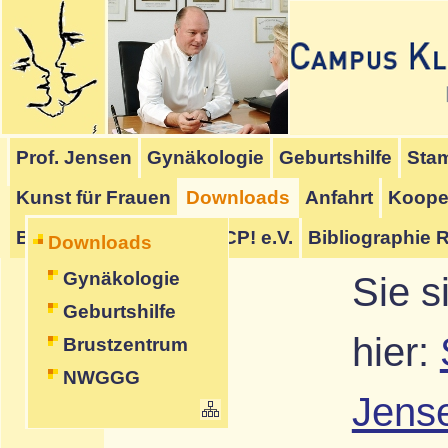
Hauptmenü
Untermenü
Schriftmenü
Inhalt
Seitenanfang
Startmenü
[
]
[
]
[
]
Prof. Jensen
Gynäkologie
Geburtshilfe
Stam
[
]
Kunst für Frauen
Downloads
Anfahrt
Koope
BrainRepair UG
Stop-CP! e.V.
Bibliographie 
Downloads
Gynäkologie
Sie s
Geburtshilfe
hier:
Brustzentrum
NWGGG
Jens