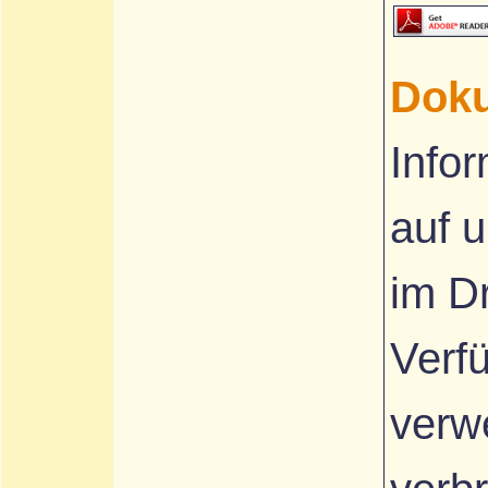
Dok
Infor
auf 
im D
Verfü
verw