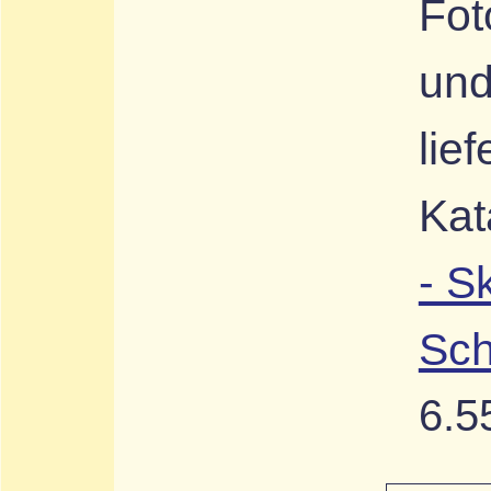
Fot
und
lie
Kat
- S
Sch
6.5