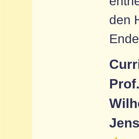
entne
den 
Ende 
Curr
Prof
Wilh
Jen