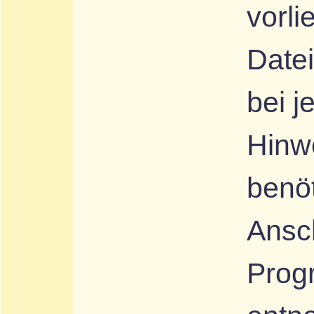
vorl
Datei
bei 
Hinw
benö
Ansc
Prog