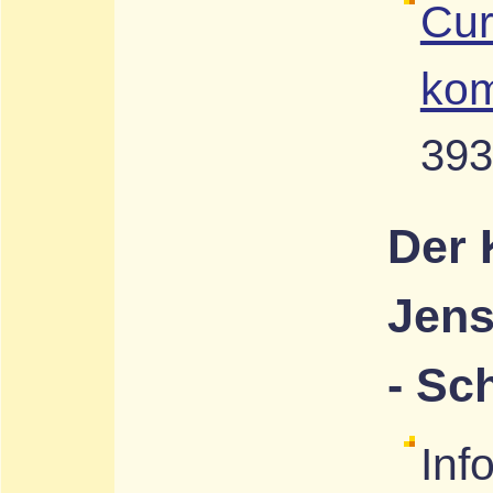
Cur
kom
393
Der 
Jens
- Sc
Inf