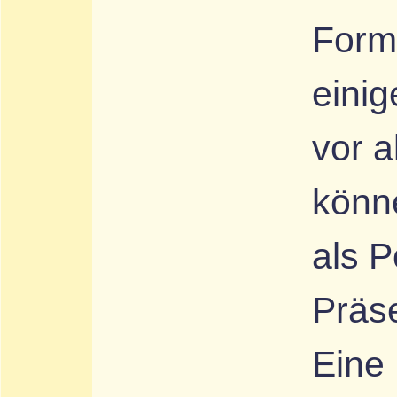
Form
einig
vor a
könn
als P
Präse
Eine